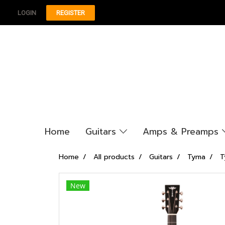
LOGIN
REGISTER
Home
Guitars
Amps & Preamps
Home
All products
Guitars
Tyma
T
New