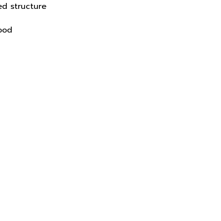
ped structure
wood