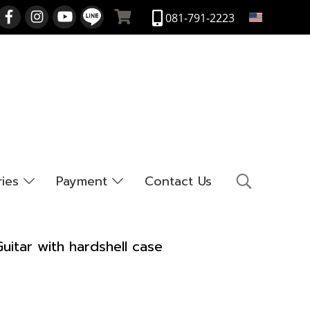
EN
081-791-2223
ries
Payment
Contact Us
uitar with hardshell case