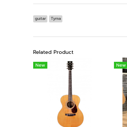
guitar
Tyma
Related Product
New
New