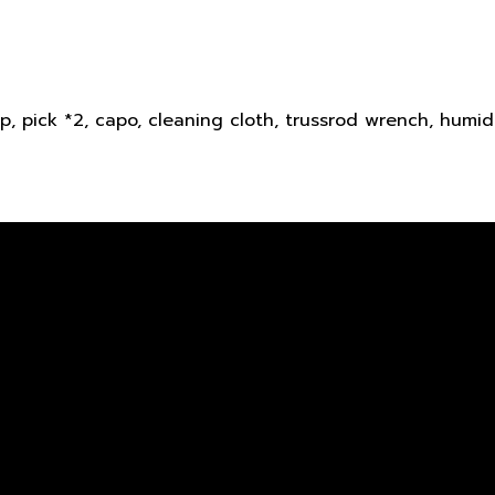
e
p, pick *2, capo, cleaning cloth, trussrod wrench, humidi