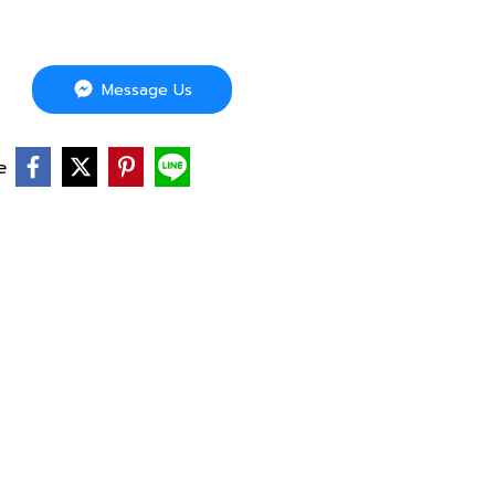
Message Us
e