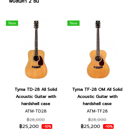
พบสินค้า 2 ชิ้น
New
New
Tyma TD-28 All Solid
Tyma TF-28 OM All Solid
Acoustic Guitar with
Acoustic Guitar with
hardshell case
hardshell case
ATM-TD28
ATM-TF28
฿28,000
฿28,000
฿25,200
฿25,200
-10%
-10%