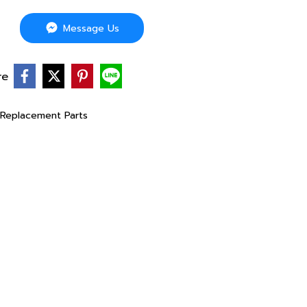
Message Us
re
Replacement Parts