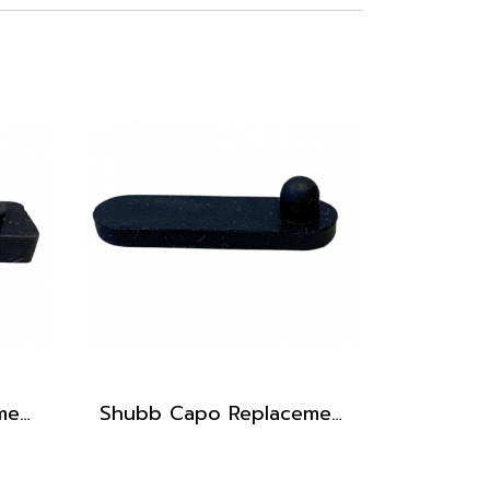
Shubb Capo Replacement Pad - Square End
Shubb Capo Replacement Pad - Round End