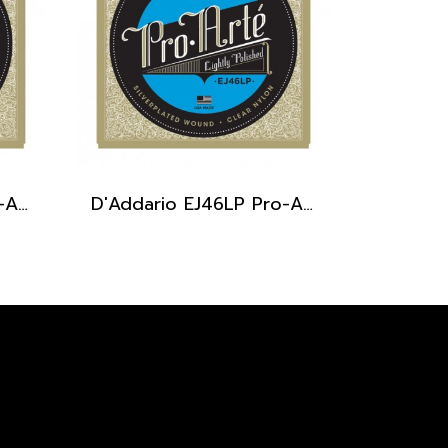
D'Addario EJ45LP Pro-Arte Lightly Polished Composite Normal Tension
D'Addario EJ46LP Pro-Arte Lightly Polished Composite Hard Tension