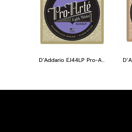
D'Addario EJ44LP Pro-Arte Lightly Polished Composite Extra Hard Tension