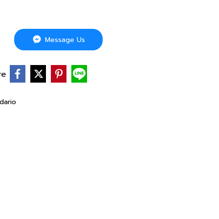
Message Us
re
dario