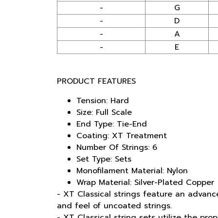
-
G
-
D
-
A
-
E
PRODUCT FEATURES
Tension: Hard
Size: Full Scale
End Type: Tie-End
Coating: XT Treatment
Number Of Strings: 6
Set Type: Sets
Monofilament Material: Nylon
Wrap Material: Silver-Plated Copper
- XT Classical strings feature an advanc
and feel of uncoated strings.
- XT Classical string sets utilize the pr