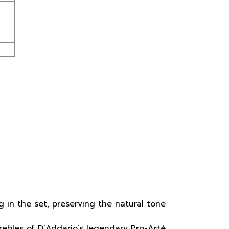
 in the set, preserving the natural tone
trebles of D’Addario’s legendary Pro-Arté