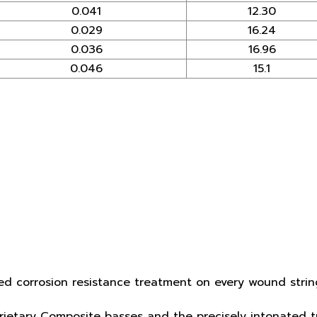
0.041
12.30
0.029
16.24
0.036
16.96
0.046
15.1
ed corrosion resistance treatment on every wound string
oprietary Composite basses and the precisely intonated 