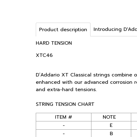
Introducing D'Ad
Product description
HARD TENSION
XTC46
D’Addario XT Classical strings combine o
enhanced with our advanced corrosion re
and extra-hard tensions.
STRING TENSION CHART
ITEM #
NOTE
-
E
-
B