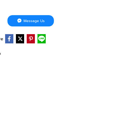
Message Us
re
h