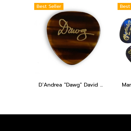
Best Seller
Best
D'Andrea "Dawg" David Grisman Signature Pick