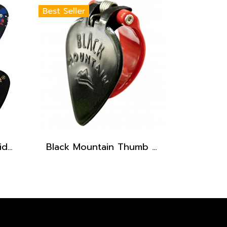
Best Seller
Fender Classic Celluloid 351 Guitar Pick
Black Mountain Thumb Pick - Heavy Gauge