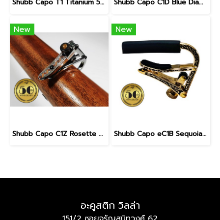
Shubb Capo T1 Titanium 50th Anniversary for Steel String Guitar
Shubb Capo C1D Blue Diamond 50th Anniversary for Steel String Guitar
New
New
Shubb Capo C1Z Rosette 50th Anniversary for Steel String Guitar
Shubb Capo eC1B Sequoia 50th Anniversary for Steel String Guitar
อะคูสติก วิลล่า
151/2 ซอยจรัญสนิทวงศ์ 62