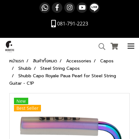
081-791-2223
หน้าแรก
สินค้าทั้งหมด
Accessories
Capos
Shubb
Steel String Capos
Shubb Capo Royale Paua Pearl for Steel String
Guitar - C1P
New
Best Seller