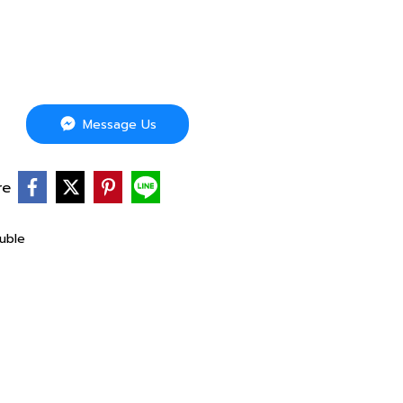
Message Us
re
uble