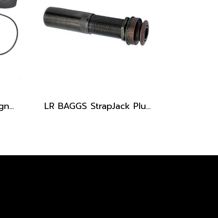
Fishman Jon Gomm Signature Series PowerTap Earth Pro Pickup
LR BAGGS StrapJack Plus Stereo Guitar Endpin Jack