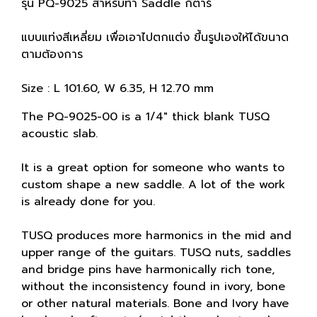
รุ่น PQ-9025 สำหรับทำ Saddle กีตาร์
แบบแท่งสีเหลี่ยม เพื่อเอาไปตกแต่ง ขึ้นรูปเองให้ได้ขนาด
ตามต้องการ
Size : L 101.60, W 6.35, H 12.70 mm
The PQ-9025-00 is a 1/4" thick blank TUSQ
acoustic slab.
It is a great option for someone who wants to
custom shape a new saddle. A lot of the work
is already done for you.
TUSQ produces more harmonics in the mid and
upper range of the guitars. TUSQ nuts, saddles
and bridge pins have harmonically rich tone,
without the inconsistency found in ivory, bone
or other natural materials. Bone and Ivory have