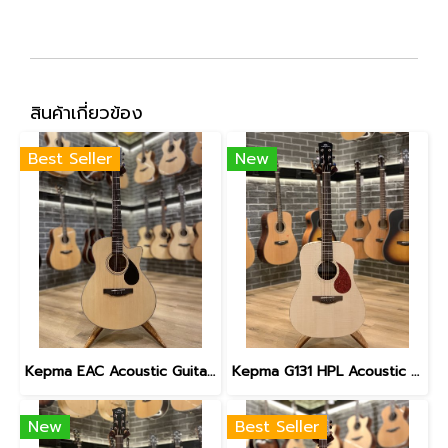
สินค้าเกี่ยวข้อง
Best Seller
New
Kepma EAC Acoustic Guitar with gig bag
Kepma G131 HPL Acoustic Guitar with Gig Bag
New
Best Seller