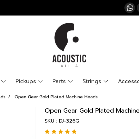
s
Pickups
Parts
Strings
Access
ads
Open Gear Gold Plated Machine Heads
Open Gear Gold Plated Machin
SKU : DJ-326G