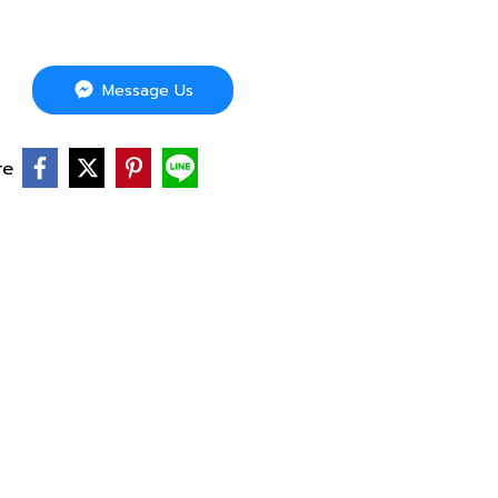
Message Us
re