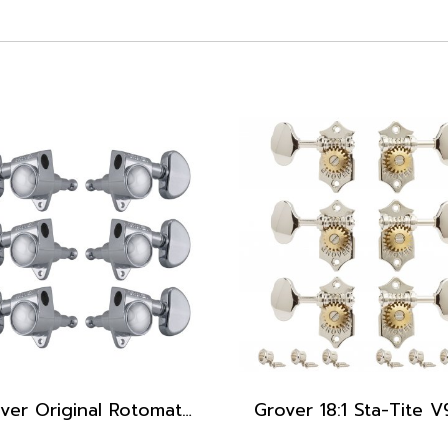
Grover Original Rotomatics (102 Series) 3x3 Tuners, 18:1, Chromeme