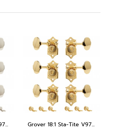
Grover 18:1 Sta-Tite V97-18NA 3x3 Machine Heads, Nickel
Grover 18:1 Sta-Tite V97-18GA 3x3 Machine Heads, Gold