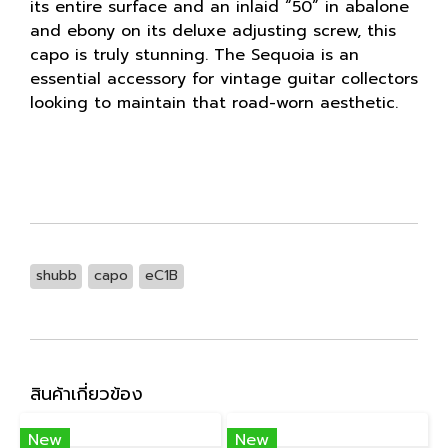
its entire surface and an inlaid “50” in abalone
and ebony on its deluxe adjusting screw, this
capo is truly stunning. The Sequoia is an
essential accessory for vintage guitar collectors
looking to maintain that road-worn aesthetic.
shubb
capo
eC1B
สินค้าเกี่ยวข้อง
New
New