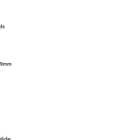
ds
0,9mm
glide