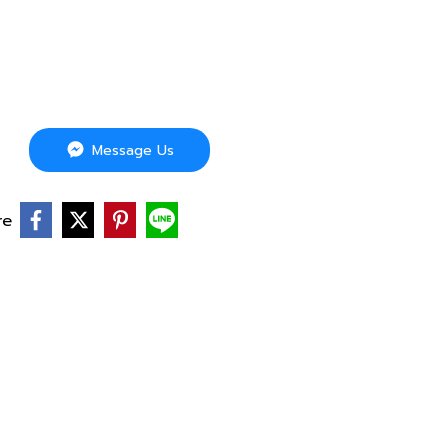
Message Us
re