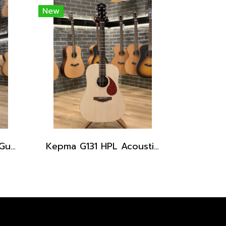
New
Kepma EAC Acoustic Guitar with gig bag
Kepma G131 HPL Acoustic Guitar with Gig Bag