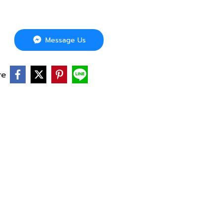
Message Us
re