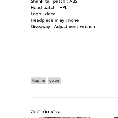
Shank tail patch : ABS
Head patch : HPL
Logo : decal
Headpiece inlay : none
Giveaway : Adjustment wrench
Kepma
guitar
สินค้าเกี่ยวข้อง