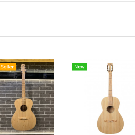
 Seller
New