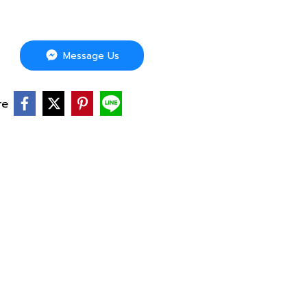
Message Us
re