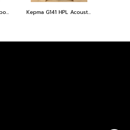
Natasha All Solid Bamboo OO Acoustic Guitar with gig bag
Kepma G141 HPL Acoustic Guitar with Gig Bag