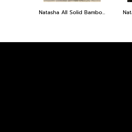
Natasha All Solid Bamboo JA Acoustic Guitar with gig bag